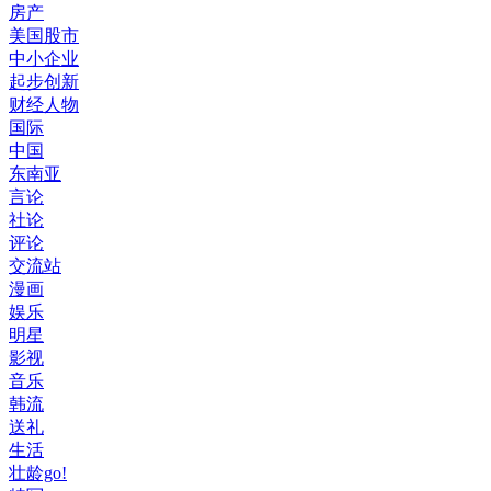
房产
美国股市
中小企业
起步创新
财经人物
国际
中国
东南亚
言论
社论
评论
交流站
漫画
娱乐
明星
影视
音乐
韩流
送礼
生活
壮龄go!