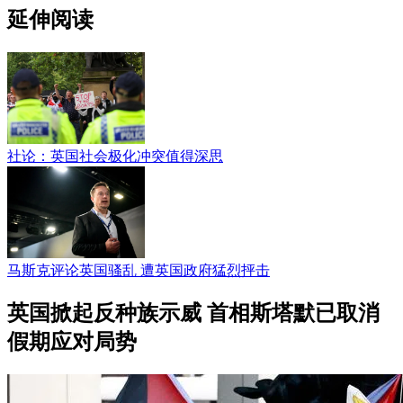
延伸阅读
社论：英国社会极化冲突值得深思
马斯克评论英国骚乱 遭英国政府猛烈抨击
英国掀起反种族示威 首相斯塔默已取消
假期应对局势