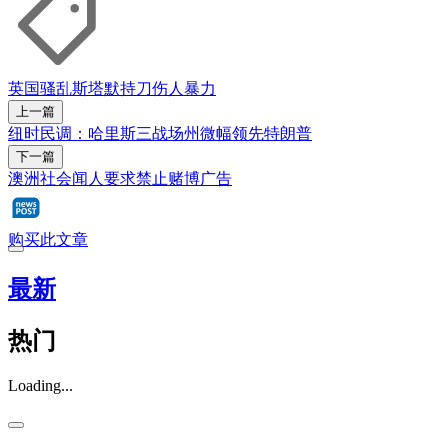
英国
骚乱
斯塔默
持刀伤人
暴力
上一篇
纽时民调：哈里斯三战场州微幅领先特朗普
下一篇
澳洲社会闻人要求禁止赌博广告
购买此文章
最新
热门
Loading...