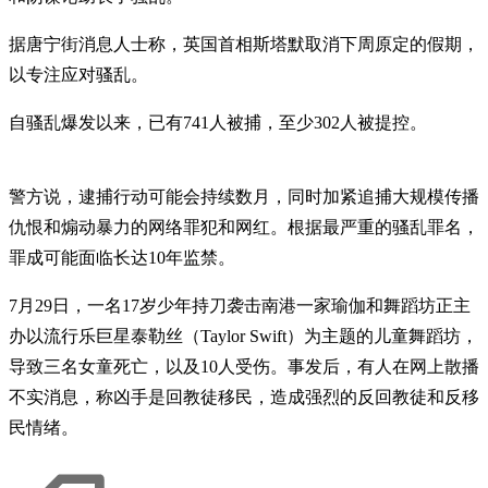
据唐宁街消息人士称，英国首相斯塔默取消下周原定的假期，
以专注应对骚乱。
自骚乱爆发以来，已有741人被捕，至少302人被提控。
警方说，逮捕行动可能会持续数月，同时加紧追捕大规模传播
仇恨和煽动暴力的网络罪犯和网红。根据最严重的骚乱罪名，
罪成可能面临长达10年监禁。
7月29日，一名17岁少年持刀袭击南港一家瑜伽和舞蹈坊正主
办以流行乐巨星泰勒丝（Taylor Swift）为主题的儿童舞蹈坊，
导致三名女童死亡，以及10人受伤。事发后，有人在网上散播
不实消息，称凶手是回教徒移民，造成强烈的反回教徒和反移
民情绪。