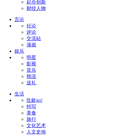
起步创新
财经人物
言论
社论
评论
交流站
漫画
娱乐
明星
影视
音乐
韩流
送礼
生活
壮龄go!
特写
美食
旅行
文化艺术
人文史地