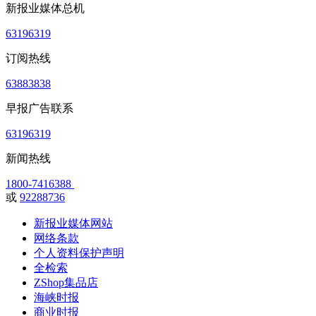
新报业媒体总机
63196319
订阅热线
63883838
早报广告联系
63196319
新闻热线
1800-7416388
或
92288736
新报业媒体网站
网络条款
个人资料保护声明
全检索
ZShop集品店
海峡时报
商业时报