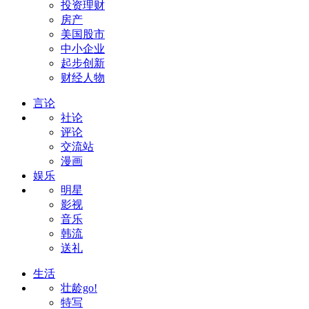
投资理财
房产
美国股市
中小企业
起步创新
财经人物
言论
社论
评论
交流站
漫画
娱乐
明星
影视
音乐
韩流
送礼
生活
壮龄go!
特写