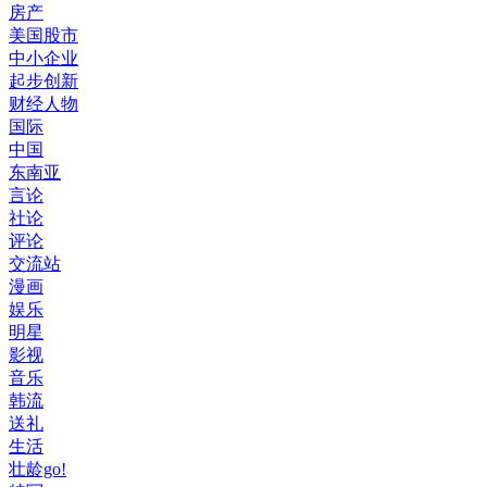
房产
美国股市
中小企业
起步创新
财经人物
国际
中国
东南亚
言论
社论
评论
交流站
漫画
娱乐
明星
影视
音乐
韩流
送礼
生活
壮龄go!