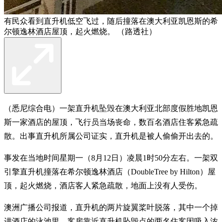
有民众看到直升机低空飞过，随后撞落在澳大利亚凯恩斯的希
尔顿逸林酒店屋顶，起火燃烧。 （路透社）
（悉尼综合电）一架直升机坠毁在澳大利亚北部度假胜地凯恩
斯一家酒店的屋顶，飞行员当场丧命，数百名酒店住客紧急疏
散。出事直升机所属公司证实，直升机是被人偷偷开出去的。
事发在当地时间星期一（8月12日）凌晨1时50分左右。一架双
引擎直升机撞落在希尔顿逸林酒店（DoubleTree by Hilton）屋
顶，起火燃烧，酒店客人紧急疏散，地面上没有人受伤。
澳洲广播公司报道，直升机的两片旋翼桨叶脱落，其中一个掉
进酒店的泳池里。客房靠近直升机坠毁点的两名住客因吸入浓