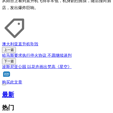
从阳台上看到直升机飞得非常低，机身剧烈摇摆，随后撞向酒
店，发出爆炸巨响。
澳大利亚
直升机
坠毁
上一篇
哈马斯要求执行停火协议 不愿继续谈判
下一篇
波斯尼亚公园 以花卉画出梵高《星空》
购买此文章
最新
热门