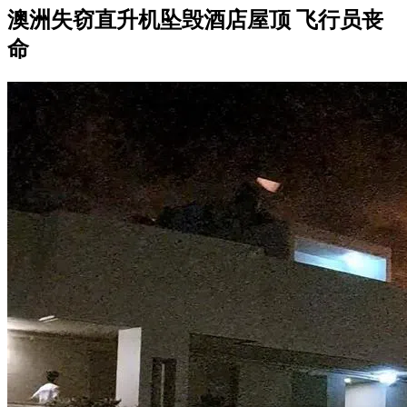
澳洲失窃直升机坠毁酒店屋顶 飞行员丧
命