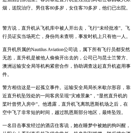
烟，送院治疗。男住客80多岁，女住客70多岁，他们已出院。
警方说，直升机从飞机库中被人开出去，飞行“未经批准”。飞
行员证实当场死亡，身份尚未查明，事发时机上只有他一人。
直升机所属的Nautilus Aviation公司说，属下所有飞行员都安然
无恙，直升机是被他人偷偷开出去的，公司已与昆士兰警方、
澳洲运输安全局等机构紧密合作，协助调查这起直升机盗用事
件。
警方相信这是一起孤立事件。运输安全局局长米歇尔形容，靠
近直升机坠毁处的一间客房呈现“灾难景象”，“显然直升机的
桨叶曾劈入房中”。他透露，直升机飞离凯恩斯机场之后，在
空中飞了非常短的时间，越过凯恩斯部分地区，最终坠毁。
一名目击事发经过的酒店住客说，她在睡梦中被她的狗叫醒，