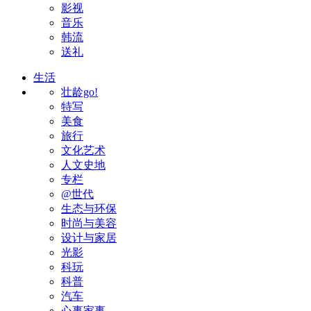
影视
音乐
韩流
送礼
生活
壮龄go!
特写
美食
旅行
文化艺术
人文史地
专栏
@世代
生态与环保
时尚与美容
设计与家居
光影
科玩
科普
汽车
心事家事