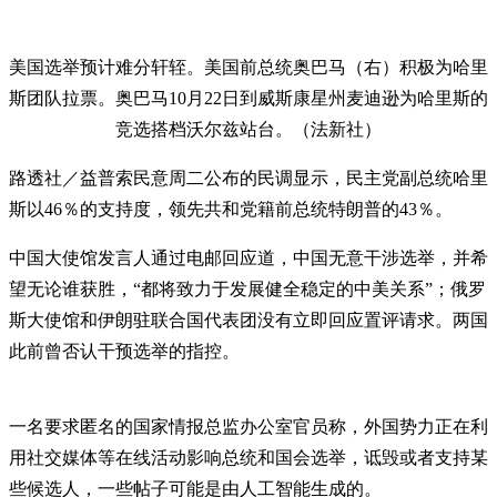
美国选举预计难分轩轾。美国前总统奥巴马（右）积极为哈里
斯团队拉票。奥巴马10月22日到威斯康星州麦迪逊为哈里斯的
竞选搭档沃尔兹站台。（法新社）
路透社／益普索民意周二公布的民调显示，民主党副总统哈里
斯以46％的支持度，领先共和党籍前总统特朗普的43％。
中国大使馆发言人通过电邮回应道，中国无意干涉选举，并希
望无论谁获胜，“都将致力于发展健全稳定的中美关系”；俄罗
斯大使馆和伊朗驻联合国代表团没有立即回应置评请求。两国
此前曾否认干预选举的指控。
一名要求匿名的国家情报总监办公室官员称，外国势力正在利
用社交媒体等在线活动影响总统和国会选举，诋毁或者支持某
些候选人，一些帖子可能是由人工智能生成的。