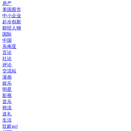
房产
美国股市
中小企业
起步创新
财经人物
国际
中国
东南亚
言论
社论
评论
交流站
漫画
娱乐
明星
影视
音乐
韩流
送礼
生活
壮龄go!