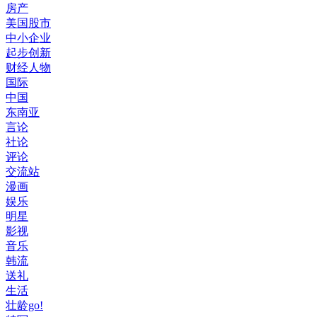
房产
美国股市
中小企业
起步创新
财经人物
国际
中国
东南亚
言论
社论
评论
交流站
漫画
娱乐
明星
影视
音乐
韩流
送礼
生活
壮龄go!