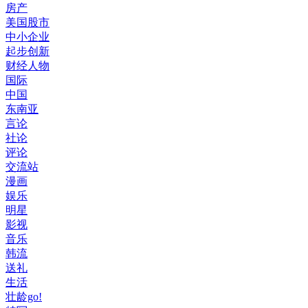
房产
美国股市
中小企业
起步创新
财经人物
国际
中国
东南亚
言论
社论
评论
交流站
漫画
娱乐
明星
影视
音乐
韩流
送礼
生活
壮龄go!