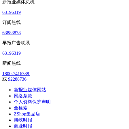
新报业媒体总机
63196319
订阅热线
63883838
早报广告联系
63196319
新闻热线
1800-7416388
或
92288736
新报业媒体网站
网络条款
个人资料保护声明
全检索
ZShop集品店
海峡时报
商业时报