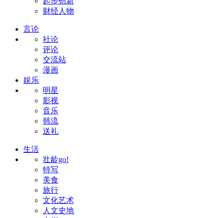
起步创新
财经人物
言论
社论
评论
交流站
漫画
娱乐
明星
影视
音乐
韩流
送礼
生活
壮龄go!
特写
美食
旅行
文化艺术
人文史地