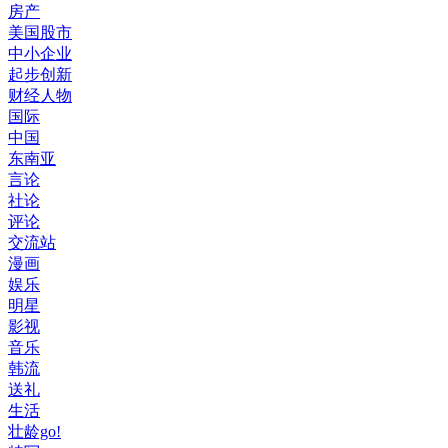
房产
美国股市
中小企业
起步创新
财经人物
国际
中国
东南亚
言论
社论
评论
交流站
漫画
娱乐
明星
影视
音乐
韩流
送礼
生活
壮龄go!