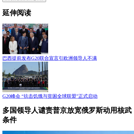
延伸阅读
巴西提前发布G20联合宣言引欧洲领导人不满
G20峰会 “抗击饥饿与贫困全球联盟”正式启动
多国领导人谴责普京放宽俄罗斯动用核武
条件