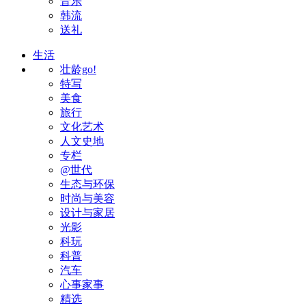
音乐
韩流
送礼
生活
壮龄go!
特写
美食
旅行
文化艺术
人文史地
专栏
@世代
生态与环保
时尚与美容
设计与家居
光影
科玩
科普
汽车
心事家事
精选