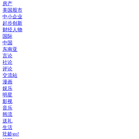
房产
美国股市
中小企业
起步创新
财经人物
国际
中国
东南亚
言论
社论
评论
交流站
漫画
娱乐
明星
影视
音乐
韩流
送礼
生活
壮龄go!