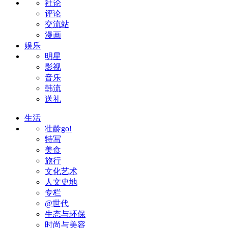
社论
评论
交流站
漫画
娱乐
明星
影视
音乐
韩流
送礼
生活
壮龄go!
特写
美食
旅行
文化艺术
人文史地
专栏
@世代
生态与环保
时尚与美容