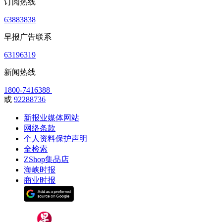
订阅热线
63883838
早报广告联系
63196319
新闻热线
1800-7416388
或
92288736
新报业媒体网站
网络条款
个人资料保护声明
全检索
ZShop集品店
海峡时报
商业时报