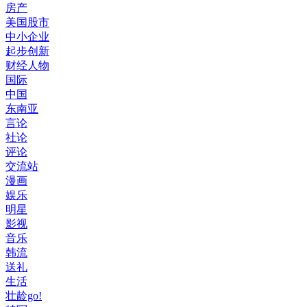
房产
美国股市
中小企业
起步创新
财经人物
国际
中国
东南亚
言论
社论
评论
交流站
漫画
娱乐
明星
影视
音乐
韩流
送礼
生活
壮龄go!