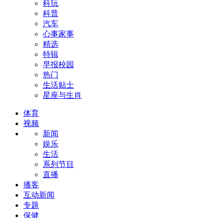
科玩
科普
汽车
心事家事
精选
特辑
早报校园
热门
生活贴士
星座与生肖
体育
视频
新闻
娱乐
生活
系列节目
直播
播客
互动新闻
专题
保健