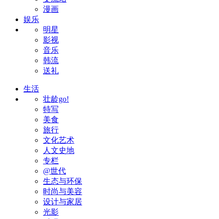
漫画
娱乐
明星
影视
音乐
韩流
送礼
生活
壮龄go!
特写
美食
旅行
文化艺术
人文史地
专栏
@世代
生态与环保
时尚与美容
设计与家居
光影