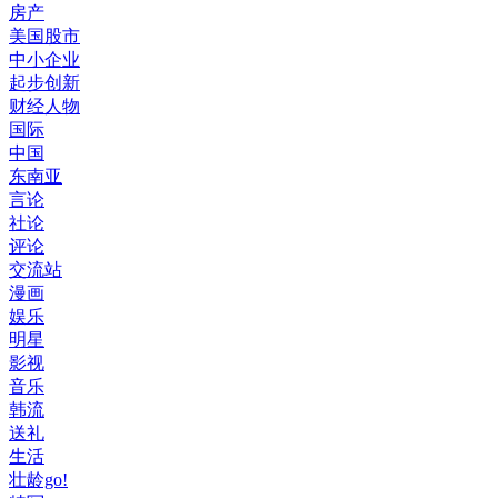
房产
美国股市
中小企业
起步创新
财经人物
国际
中国
东南亚
言论
社论
评论
交流站
漫画
娱乐
明星
影视
音乐
韩流
送礼
生活
壮龄go!