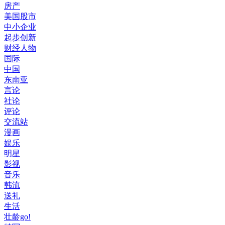
房产
美国股市
中小企业
起步创新
财经人物
国际
中国
东南亚
言论
社论
评论
交流站
漫画
娱乐
明星
影视
音乐
韩流
送礼
生活
壮龄go!