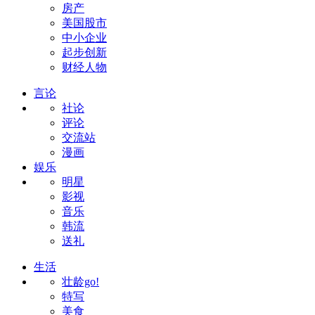
房产
美国股市
中小企业
起步创新
财经人物
言论
社论
评论
交流站
漫画
娱乐
明星
影视
音乐
韩流
送礼
生活
壮龄go!
特写
美食