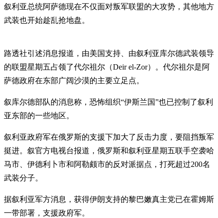
叙利亚总统阿萨德现在不仅面对叛军联盟的大攻势，其他地方
武装也开始趁乱抢地盘。
路透社引述消息报道，由美国支持、由叙利亚库尔德武装领导
的联盟星期五占领了代尔祖尔（Deir el-Zor）。代尔祖尔是阿
萨德政府在东部广阔沙漠的主要立足点。
叙库尔德部队的消息称，恐怖组织“伊斯兰国”也已控制了叙利
亚东部的一些地区。
叙利亚政府军在俄罗斯的支援下加大了反击力度，要阻挡叛军
挺进。叙官方电视台报道，俄罗斯和叙利亚星期五联手空袭哈
马市、伊德利卜市和阿勒颇市的反对派据点，打死超过200名
武装分子。
据叙利亚军方消息，获得伊朗支持的黎巴嫩真主党已在霍姆斯
一带部署，支援政府军。