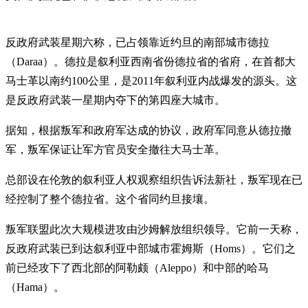
反政府武装星期六称，已占领靠近约旦的南部城市德拉
（Daraa）。德拉是叙利亚西南省份德拉省的省府，在首都大
马士革以南约100公里，是2011年叙利亚内战爆发的源头。这
是反政府武装一星期内夺下的第四座大城市。
据知，根据叛军和政府军达成的协议，政府军同意从德拉撤
军，叛军保证让军方官员安全撤往大马士革。
总部设在伦敦的叙利亚人权观察组织告诉法新社，叛军现在已
经控制了整个德拉省。这个省同约旦接壤。
叛军联盟此次大规模进攻由沙姆解放组织领导。它前一天称，
反政府武装已到达叙利亚中部城市霍姆斯（Homs）。它们之
前已经攻下了西北部的阿勒颇（Aleppo）和中部的哈马
（Hama）。