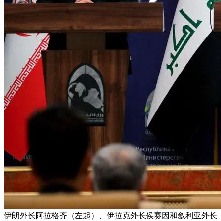
伊朗外长阿拉格齐（左起）、伊拉克外长侯赛因和叙利亚外长