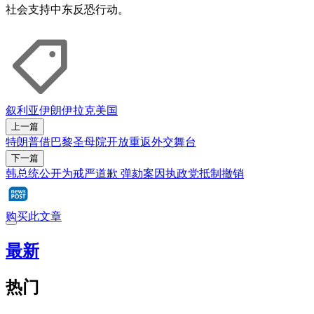
社会支持中东反恐行动。
叙利亚
伊朗
伊拉克
美国
上一篇
特朗普借巴黎圣母院开放重返外交舞台
下一篇
韩总统公开为戒严道歉 弹劾案因执政党抵制撤销
购买此文章
最新
热门