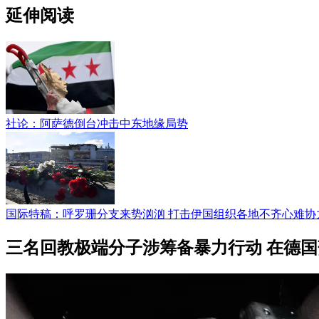
延伸阅读
社论：阿萨德倒台冲击中东地缘局势
国际特稿：呼罗珊分支来势汹汹 打击伊国组织各地不齐心难协
三名回教极端分子涉筹备暴力行动 在德国