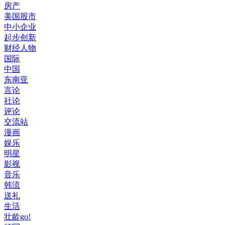
房产
美国股市
中小企业
起步创新
财经人物
国际
中国
东南亚
言论
社论
评论
交流站
漫画
娱乐
明星
影视
音乐
韩流
送礼
生活
壮龄go!