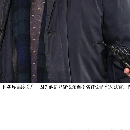
引起各界高度关注，因为他是尹锡悦亲自提名任命的宪法法官。图