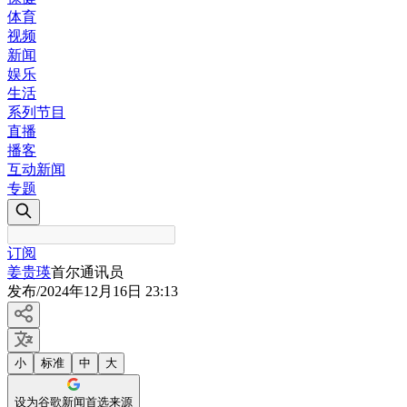
体育
视频
新闻
娱乐
生活
系列节目
直播
播客
互动新闻
专题
订阅
姜贵瑛
首尔通讯员
发布
/
2024年12月16日 23:13
小
标准
中
大
设为谷歌新闻首选来源