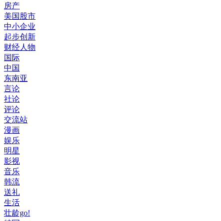
房产
美国股市
中小企业
起步创新
财经人物
国际
中国
东南亚
言论
社论
评论
交流站
漫画
娱乐
明星
影视
音乐
韩流
送礼
生活
壮龄go!