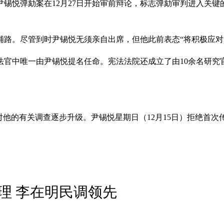
统尹锡悦弹劾案在12月27日开始审前辩论，标志弹劾审判进入关
铺路。尽管到时尹锡悦无须亲自出席，但他此前表态“将积极应对
法官中唯一由尹锡悦提名任命。宪法法院还成立了由10余名研究
对他的有关调查逐步升级。尹锡悦星期日（12月15日）拒绝首
理 李在明民调领先