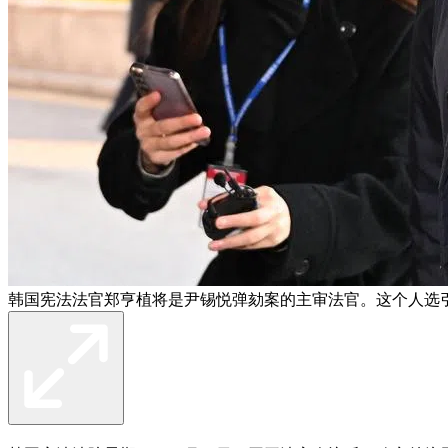
韩国宪法法官郑亨植将是尹锡悦弹劾案的主审法官。这个人选