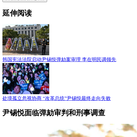
延伸阅读
韩国宪法法院启动尹锡悦弹劾案审理 李在明民调领先
处境孤立忽视协商 “改革总统”尹锡悦最终走向失败
尹锡悦面临弹劾审判和刑事调查