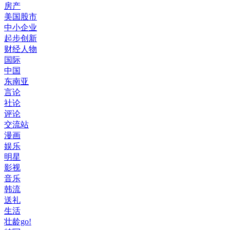
房产
美国股市
中小企业
起步创新
财经人物
国际
中国
东南亚
言论
社论
评论
交流站
漫画
娱乐
明星
影视
音乐
韩流
送礼
生活
壮龄go!