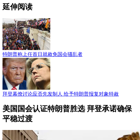
延伸阅读
特朗普称上任首日就赦免国会骚乱者
拜登幕僚讨论应否先发制人 给予特朗普报复对象特赦
美国国会认证特朗普胜选 拜登承诺确保
平稳过渡