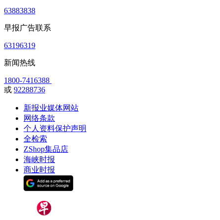
63883838
早报广告联系
63196319
新闻热线
1800-7416388
或
92288736
新报业媒体网站
网络条款
个人资料保护声明
全检索
ZShop集品店
海峡时报
商业时报