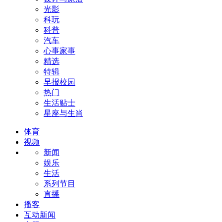
光影
科玩
科普
汽车
心事家事
精选
特辑
早报校园
热门
生活贴士
星座与生肖
体育
视频
新闻
娱乐
生活
系列节目
直播
播客
互动新闻