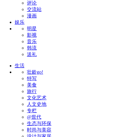
评论
交流站
漫画
娱乐
明星
影视
音乐
韩流
送礼
生活
壮龄go!
特写
美食
旅行
文化艺术
人文史地
专栏
@世代
生态与环保
时尚与美容
设计与家居