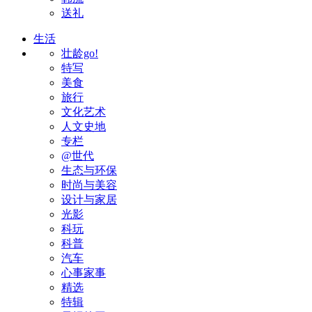
送礼
生活
壮龄go!
特写
美食
旅行
文化艺术
人文史地
专栏
@世代
生态与环保
时尚与美容
设计与家居
光影
科玩
科普
汽车
心事家事
精选
特辑