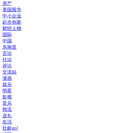
房产
美国股市
中小企业
起步创新
财经人物
国际
中国
东南亚
言论
社论
评论
交流站
漫画
娱乐
明星
影视
音乐
韩流
送礼
生活
壮龄go!