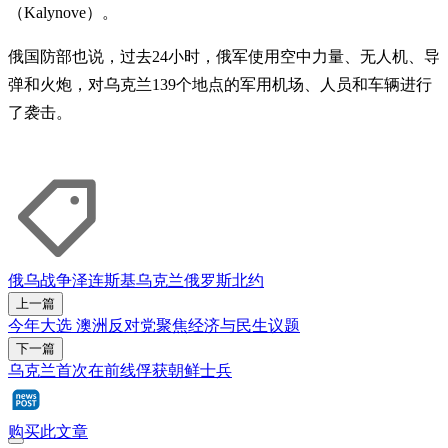
（Kalynove）。
俄国防部也说，过去24小时，俄军使用空中力量、无人机、导
弹和火炮，对乌克兰139个地点的军用机场、人员和车辆进行
了袭击。
俄乌战争
泽连斯基
乌克兰
俄罗斯
北约
上一篇
今年大选 澳洲反对党聚焦经济与民生议题
下一篇
乌克兰首次在前线俘获朝鲜士兵
购买此文章