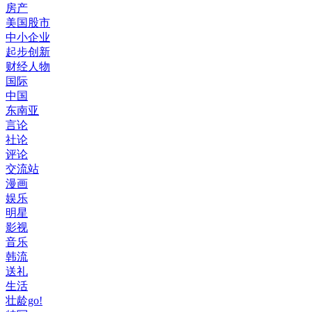
房产
美国股市
中小企业
起步创新
财经人物
国际
中国
东南亚
言论
社论
评论
交流站
漫画
娱乐
明星
影视
音乐
韩流
送礼
生活
壮龄go!