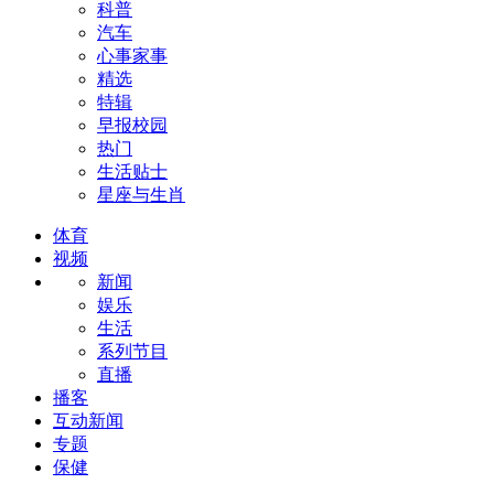
科普
汽车
心事家事
精选
特辑
早报校园
热门
生活贴士
星座与生肖
体育
视频
新闻
娱乐
生活
系列节目
直播
播客
互动新闻
专题
保健