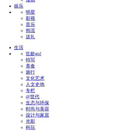
娱乐
明星
影视
音乐
韩流
送礼
生活
壮龄go!
特写
美食
旅行
文化艺术
人文史地
专栏
@世代
生态与环保
时尚与美容
设计与家居
光影
科玩