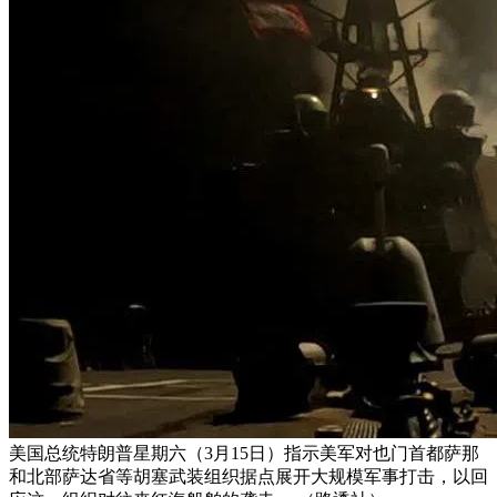
美国总统特朗普星期六（3月15日）指示美军对也门首都萨那
和北部萨达省等胡塞武装组织据点展开大规模军事打击，以回