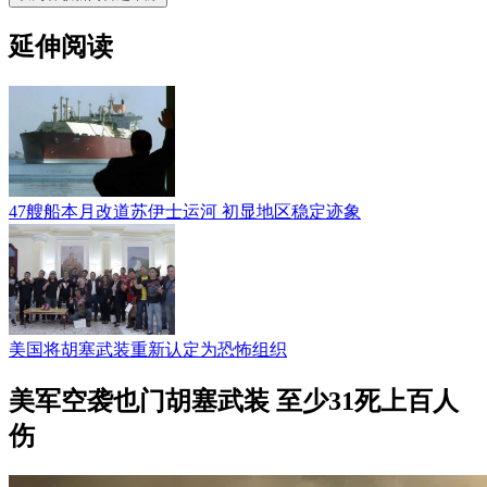
延伸阅读
47艘船本月改道苏伊士运河 初显地区稳定迹象
美国将胡塞武装重新认定为恐怖组织
美军空袭也门胡塞武装 至少31死上百人
伤