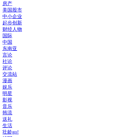
房产
美国股市
中小企业
起步创新
财经人物
国际
中国
东南亚
言论
社论
评论
交流站
漫画
娱乐
明星
影视
音乐
韩流
送礼
生活
壮龄go!