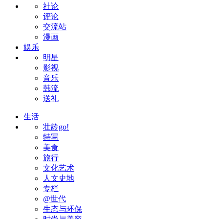
社论
评论
交流站
漫画
娱乐
明星
影视
音乐
韩流
送礼
生活
壮龄go!
特写
美食
旅行
文化艺术
人文史地
专栏
@世代
生态与环保