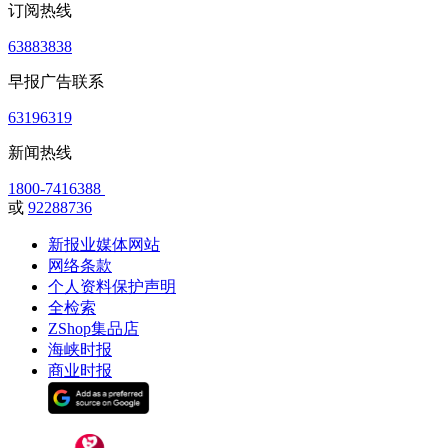
订阅热线
63883838
早报广告联系
63196319
新闻热线
1800-7416388
或
92288736
新报业媒体网站
网络条款
个人资料保护声明
全检索
ZShop集品店
海峡时报
商业时报