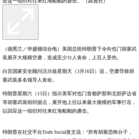
应这一组织对往来红海船舶的袭击。 （路透社）
（德黑兰／华盛顿综合电）美国总统特朗普下令向也门胡塞武
装展开大规模空袭，造成至少31人丧命，上百人受伤。
白宫国家安全顾问沃尔兹星期天（3月16日）说，空袭导致胡
塞武装多名领导人丧命。
特朗普星期六（15日）指示美军对也门首都萨那和北部萨达省
等胡塞武装组织据点，展开他上任以来最大规模的军事打击，
以回应这一组织对往来红海船舶的袭击。
特朗普在社交平台Truth Social发文说：“所有胡塞恐怖分子，