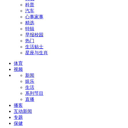
科普
汽车
心事家事
精选
特辑
早报校园
热门
生活贴士
星座与生肖
体育
视频
新闻
娱乐
生活
系列节目
直播
播客
互动新闻
专题
保健