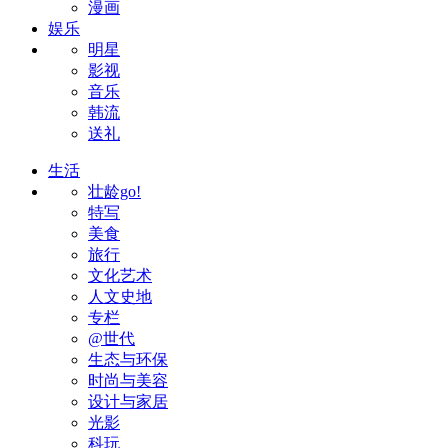
漫画
娱乐
明星
影视
音乐
韩流
送礼
生活
壮龄go!
特写
美食
旅行
文化艺术
人文史地
专栏
@世代
生态与环保
时尚与美容
设计与家居
光影
科玩