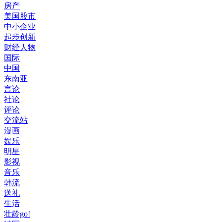
房产
美国股市
中小企业
起步创新
财经人物
国际
中国
东南亚
言论
社论
评论
交流站
漫画
娱乐
明星
影视
音乐
韩流
送礼
生活
壮龄go!