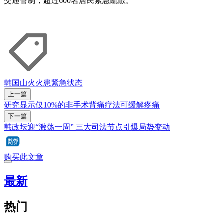
交通管制，超过600名居民紧急疏散。
韩国
山火
火患
紧急状态
上一篇
研究显示仅10%的非手术背痛疗法可缓解疼痛
下一篇
韩政坛迎“激荡一周” 三大司法节点引爆局势变动
购买此文章
最新
热门