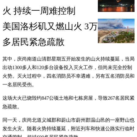
火 持续一周难控制
美国洛杉矶又燃山火 3万
多居民紧急疏散
其中，庆尚南道山清郡星期五开始发生的山火持续蔓延，当局
出动1300多人和120多台设备投入灭火工作，但尚未完全控制
火势。灭火过程中，四名消防员不幸遇难，另有五名消防员和
一名居民受伤。
这场大火已烧毁约847公顷土地和七栋房屋，导致267名居民紧
急疏散。
同一天，庆尚北道义城郡和蔚山市蔚州郡温山邑的一座野山也
发生火灾。随着火势持续蔓延，附近列车和快速公路实行临时