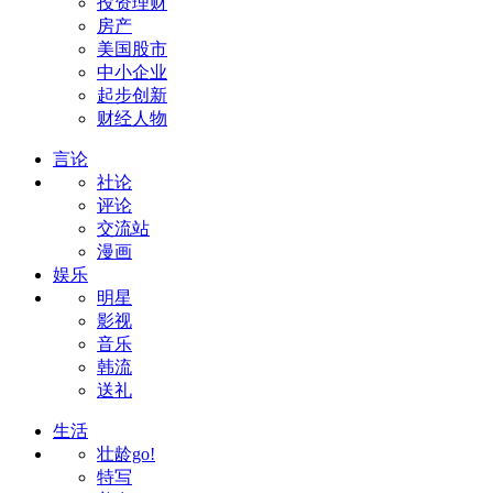
投资理财
房产
美国股市
中小企业
起步创新
财经人物
言论
社论
评论
交流站
漫画
娱乐
明星
影视
音乐
韩流
送礼
生活
壮龄go!
特写