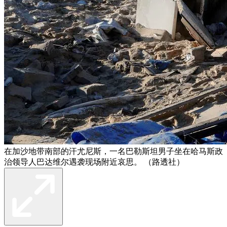
在加沙地带南部的汗尤尼斯，一名巴勒斯坦男子坐在哈马斯政
治领导人巴达维尔遇袭现场附近哀思。 （路透社）