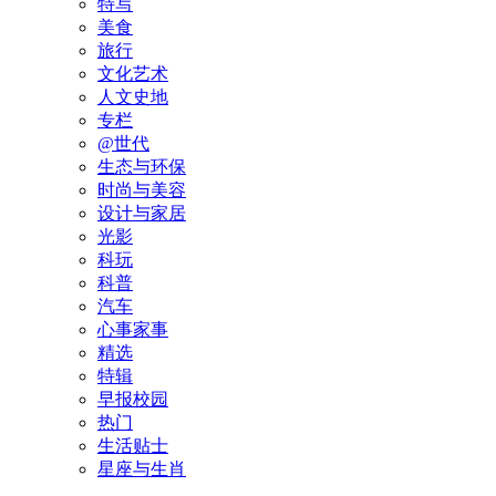
特写
美食
旅行
文化艺术
人文史地
专栏
@世代
生态与环保
时尚与美容
设计与家居
光影
科玩
科普
汽车
心事家事
精选
特辑
早报校园
热门
生活贴士
星座与生肖