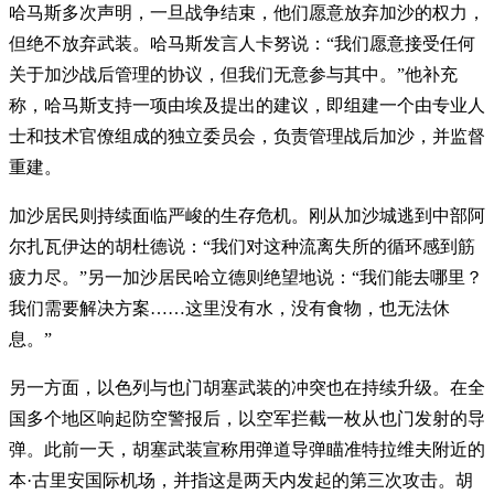
哈马斯多次声明，一旦战争结束，他们愿意放弃加沙的权力，
但绝不放弃武装。哈马斯发言人卡努说：“我们愿意接受任何
关于加沙战后管理的协议，但我们无意参与其中。”他补充
称，哈马斯支持一项由埃及提出的建议，即组建一个由专业人
士和技术官僚组成的独立委员会，负责管理战后加沙，并监督
重建。
加沙居民则持续面临严峻的生存危机。刚从加沙城逃到中部阿
尔扎瓦伊达的胡杜德说：“我们对这种流离失所的循环感到筋
疲力尽。”另一加沙居民哈立德则绝望地说：“我们能去哪里？
我们需要解决方案……这里没有水，没有食物，也无法休
息。”
另一方面，以色列与也门胡塞武装的冲突也在持续升级。在全
国多个地区响起防空警报后，以空军拦截一枚从也门发射的导
弹。此前一天，胡塞武装宣称用弹道导弹瞄准特拉维夫附近的
本·古里安国际机场，并指这是两天内发起的第三次攻击。胡