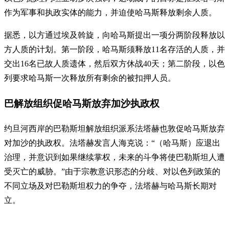
作为军事和执政实体的能力，并迫使哈马斯释放剩余人质。
据悉，以方通过埃及斡旋，向哈马斯提出一项分两阶段释放以
方人质的计划。第一阶段，哈马斯须释放11名存活的人质，并
交出16名已故人质遗体，然后双方休战40天；第二阶段，以色
列要求哈马斯一次释放所有剩余的被扣押人员。
巴解放组织促哈马斯放弃加沙执政权
约旦河西岸的巴勒斯坦解放组织派系法塔赫也敦促哈马斯放弃
对加沙的执政权。法塔赫发言人海克说：“（哈马斯）应退出
治理，并意识到如果继续掌权，未来的斗争将使巴勒斯坦人遭
受灭亡的威胁。”由于宗教意识形态的分歧、对以色列政策的
不同立场及对巴勒斯坦权力的争夺，法塔赫与哈马斯长期对
立。