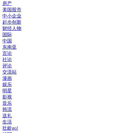
房产
美国股市
中小企业
起步创新
财经人物
国际
中国
东南亚
言论
社论
评论
交流站
漫画
娱乐
明星
影视
音乐
韩流
送礼
生活
壮龄go!