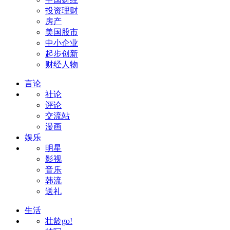
投资理财
房产
美国股市
中小企业
起步创新
财经人物
言论
社论
评论
交流站
漫画
娱乐
明星
影视
音乐
韩流
送礼
生活
壮龄go!