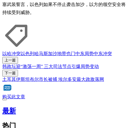
塞武装誓言，以色列如果不停止袭击加沙，以方的领空安全将
持续受到威胁。
以哈冲突
以色列
哈马斯
加沙地带
也门
中东局势
中东冲突
上一篇
韩政坛迎“激荡一周” 三大司法节点引爆局势变动
下一篇
土耳其伊斯坦布尔市长被捕 埃尔多安最大政敌落网
购买此文章
最新
热门