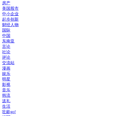
房产
美国股市
中小企业
起步创新
财经人物
国际
中国
东南亚
言论
社论
评论
交流站
漫画
娱乐
明星
影视
音乐
韩流
送礼
生活
壮龄go!