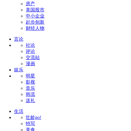
房产
美国股市
中小企业
起步创新
财经人物
言论
社论
评论
交流站
漫画
娱乐
明星
影视
音乐
韩流
送礼
生活
壮龄go!
特写
美食