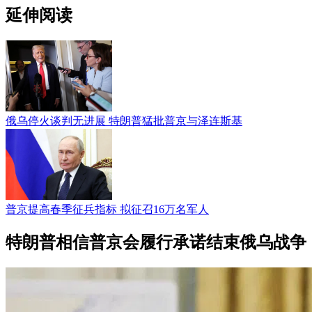
延伸阅读
俄乌停火谈判无进展 特朗普猛批普京与泽连斯基
普京提高春季征兵指标 拟征召16万名军人
特朗普相信普京会履行承诺结束俄乌战争