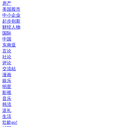
房产
美国股市
中小企业
起步创新
财经人物
国际
中国
东南亚
言论
社论
评论
交流站
漫画
娱乐
明星
影视
音乐
韩流
送礼
生活
壮龄go!