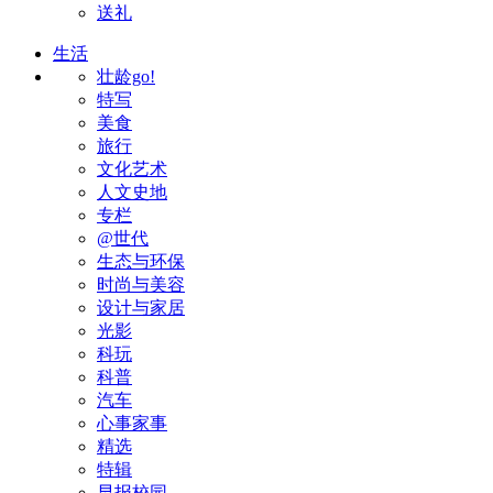
送礼
生活
壮龄go!
特写
美食
旅行
文化艺术
人文史地
专栏
@世代
生态与环保
时尚与美容
设计与家居
光影
科玩
科普
汽车
心事家事
精选
特辑
早报校园