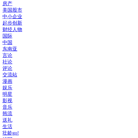
房产
美国股市
中小企业
起步创新
财经人物
国际
中国
东南亚
言论
社论
评论
交流站
漫画
娱乐
明星
影视
音乐
韩流
送礼
生活
壮龄go!