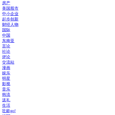
房产
美国股市
中小企业
起步创新
财经人物
国际
中国
东南亚
言论
社论
评论
交流站
漫画
娱乐
明星
影视
音乐
韩流
送礼
生活
壮龄go!