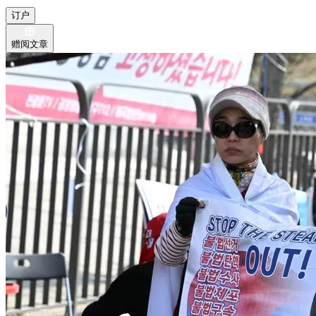
订户
赠阅文章