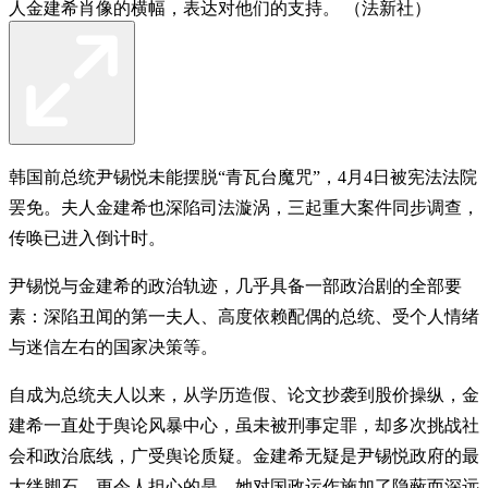
人金建希肖像的横幅，表达对他们的支持。 （法新社）
韩国前总统尹锡悦未能摆脱“青瓦台魔咒”，4月4日被宪法法院
罢免。夫人金建希也深陷司法漩涡，三起重大案件同步调查，
传唤已进入倒计时。
尹锡悦与金建希的政治轨迹，几乎具备一部政治剧的全部要
素：深陷丑闻的第一夫人、高度依赖配偶的总统、受个人情绪
与迷信左右的国家决策等。
自成为总统夫人以来，从学历造假、论文抄袭到股价操纵，金
建希一直处于舆论风暴中心，虽未被刑事定罪，却多次挑战社
会和政治底线，广受舆论质疑。金建希无疑是尹锡悦政府的最
大绊脚石。更令人担心的是，她对国政运作施加了隐蔽而深远