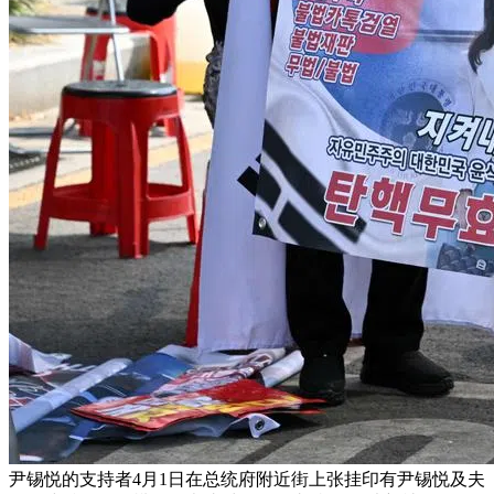
尹锡悦的支持者4月1日在总统府附近街上张挂印有尹锡悦及夫