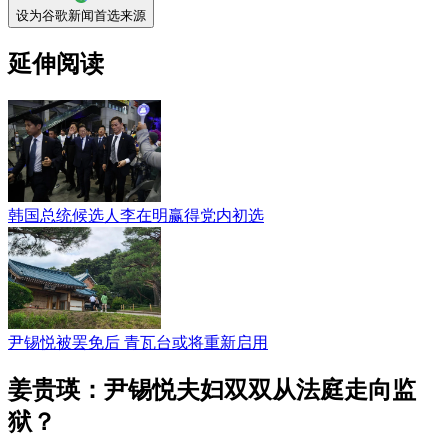
设为谷歌新闻首选来源
延伸阅读
韩国总统候选人李在明赢得党内初选
尹锡悦被罢免后 青瓦台或将重新启用
姜贵瑛：尹锡悦夫妇双双从法庭走向监
狱？