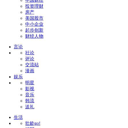
中国财经
投资理财
房产
美国股市
中小企业
起步创新
财经人物
言论
社论
评论
交流站
漫画
娱乐
明星
影视
音乐
韩流
送礼
生活
壮龄go!