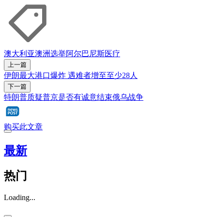
澳大利亚
澳洲
选举
阿尔巴尼斯
医疗
上一篇
伊朗最大港口爆炸 遇难者增至至少28人
下一篇
特朗普质疑普京是否有诚意结束俄乌战争
购买此文章
最新
热门
Loading...