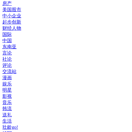
房产
美国股市
中小企业
起步创新
财经人物
国际
中国
东南亚
言论
社论
评论
交流站
漫画
娱乐
明星
影视
音乐
韩流
送礼
生活
壮龄go!