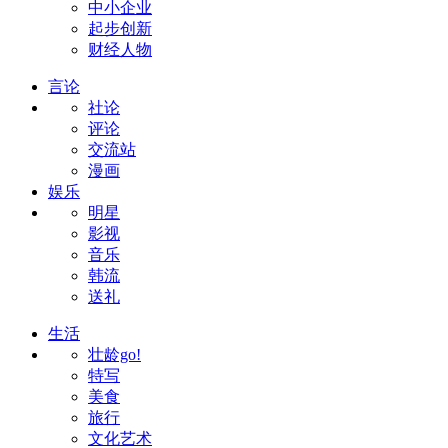
中小企业
起步创新
财经人物
言论
社论
评论
交流站
漫画
娱乐
明星
影视
音乐
韩流
送礼
生活
壮龄go!
特写
美食
旅行
文化艺术