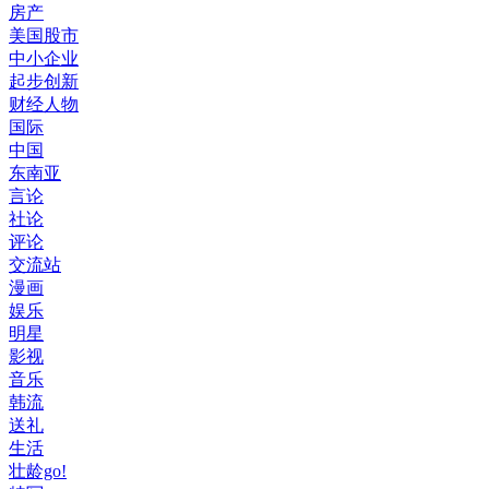
房产
美国股市
中小企业
起步创新
财经人物
国际
中国
东南亚
言论
社论
评论
交流站
漫画
娱乐
明星
影视
音乐
韩流
送礼
生活
壮龄go!