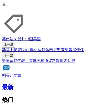
台。
英伟达
AI
晶片
中国
美国
上一篇
动荡中稳定民心 澳总理阿尔巴尼斯有望赢得连任
下一篇
美国贸易代表：首批关税协议料数周内达成
购买此文章
最新
热门