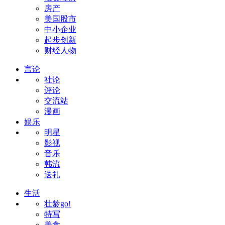
房产
美国股市
中小企业
起步创新
财经人物
言论
社论
评论
交流站
漫画
娱乐
明星
影视
音乐
韩流
送礼
生活
壮龄go!
特写
美食