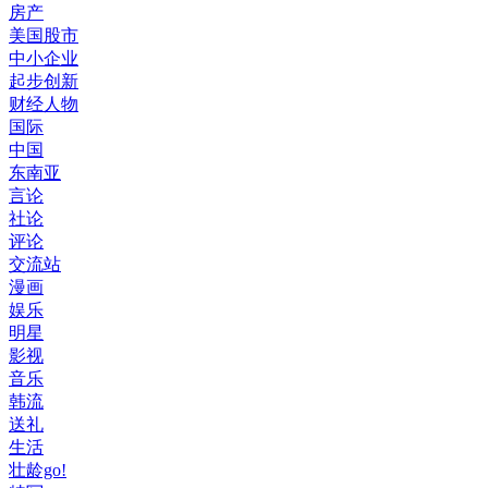
房产
美国股市
中小企业
起步创新
财经人物
国际
中国
东南亚
言论
社论
评论
交流站
漫画
娱乐
明星
影视
音乐
韩流
送礼
生活
壮龄go!