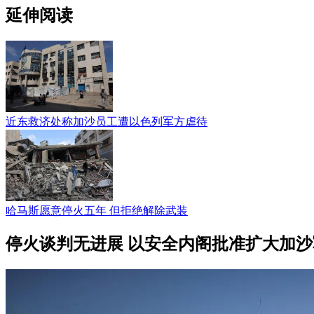
延伸阅读
近东救济处称加沙员工遭以色列军方虐待
哈马斯愿意停火五年 但拒绝解除武装
停火谈判无进展 以安全内阁批准扩大加