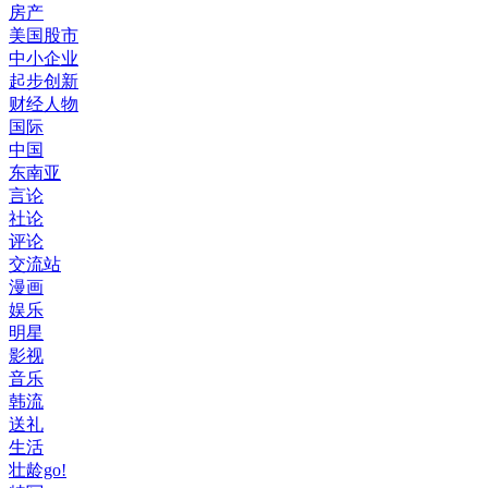
房产
美国股市
中小企业
起步创新
财经人物
国际
中国
东南亚
言论
社论
评论
交流站
漫画
娱乐
明星
影视
音乐
韩流
送礼
生活
壮龄go!