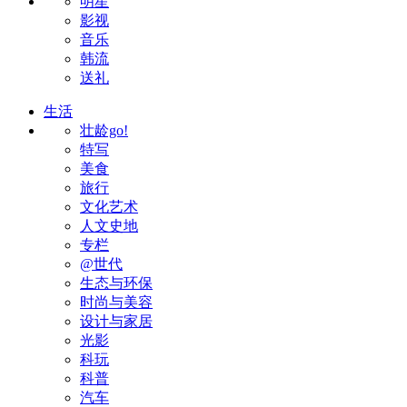
明星
影视
音乐
韩流
送礼
生活
壮龄go!
特写
美食
旅行
文化艺术
人文史地
专栏
@世代
生态与环保
时尚与美容
设计与家居
光影
科玩
科普
汽车