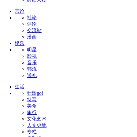
言论
社论
评论
交流站
漫画
娱乐
明星
影视
音乐
韩流
送礼
生活
壮龄go!
特写
美食
旅行
文化艺术
人文史地
专栏