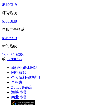
63196319
订阅热线
63883838
早报广告联系
63196319
新闻热线
1800-7416388
或
92288736
新报业媒体网站
网络条款
个人资料保护声明
全检索
ZShop集品店
海峡时报
商业时报