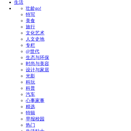
生活
壮龄go!
特写
美食
旅行
文化艺术
人文史地
专栏
@世代
生态与环保
时尚与美容
设计与家居
光影
科玩
科普
汽车
心事家事
精选
特辑
早报校园
热门