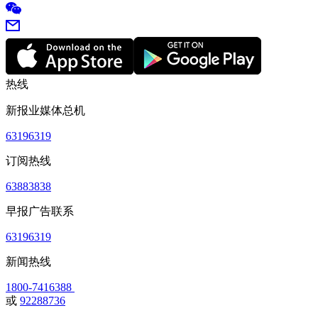
热线
新报业媒体总机
63196319
订阅热线
63883838
早报广告联系
63196319
新闻热线
1800-7416388
或
92288736