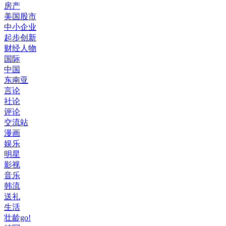
房产
美国股市
中小企业
起步创新
财经人物
国际
中国
东南亚
言论
社论
评论
交流站
漫画
娱乐
明星
影视
音乐
韩流
送礼
生活
壮龄go!