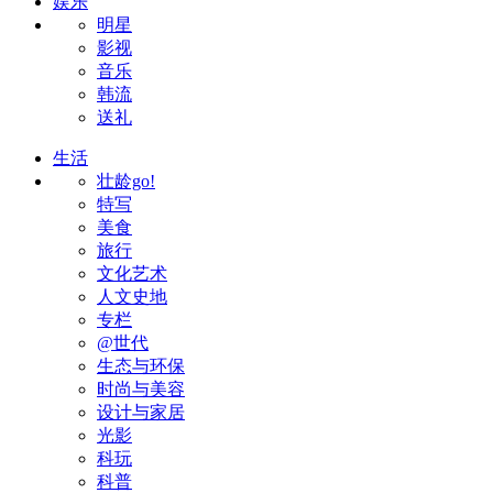
娱乐
明星
影视
音乐
韩流
送礼
生活
壮龄go!
特写
美食
旅行
文化艺术
人文史地
专栏
@世代
生态与环保
时尚与美容
设计与家居
光影
科玩
科普