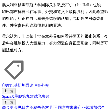
澳大利亚格里菲斯大学国际关系教授霍尔（Ian Hall）也说，
印巴都声称自己在军事、外交和道义上取得胜利，因此希望影
响舆论，纠正在自己看来是错误的认知，包括外界对恐袭事
件、冲突责任和谁取得胜利的看法。
霍尔认为，印巴都非常在意外界如何看待两国的紧张关系，今
后料会继续投入大量精力，努力塑造自身正面形象，同时尽可
能贬低对方。
印度
巴基斯坦
恐袭
冲突
外交
上一篇
SpaceX星舰第九次试飞失败
下一篇
颜金勇会见日内阁秘书长林芳正 同意在未来产业领域加强合