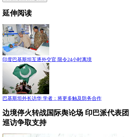
延伸阅读
印度巴基斯坦互逐外交官 限令24小时离境
巴基斯坦外长访华 学者：将更多触及防务合作
边境停火转战国际舆论场 印巴派代表团
巡访争取支持