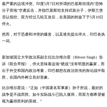
最严重的边境冲突。印度5月7日对所谓的巴基斯坦境内“恐怖
分子营地”空袭反击，并指巴基斯坦支持武装分子，伊斯兰堡
否认指控。双方经过几轮互攻后，在美国的斡旋下于5月10日
停火。
然而，对于恐袭和冲突的爆发，以及谁先提出停火，印巴各执
一词。
新加坡国立大学政治系副主任比尔维尔星（Bilveer Singh）告
诉《联合早报》，停火意味着这场“硬战”没有明显的赢家，而
出于外交和国内政治考量，印巴都想在政治宣传的舆论战中取
胜，在国内外树立良好形象。
比尔维尔星说：“正如（中国著名军事家）孙子所说，最好的
战争是不战而胜。如今实际战斗已陷入僵局，而双方都希望被
视为赢得胜利的英雄。”