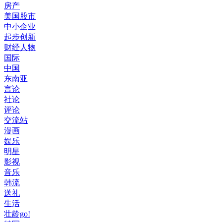
房产
美国股市
中小企业
起步创新
财经人物
国际
中国
东南亚
言论
社论
评论
交流站
漫画
娱乐
明星
影视
音乐
韩流
送礼
生活
壮龄go!