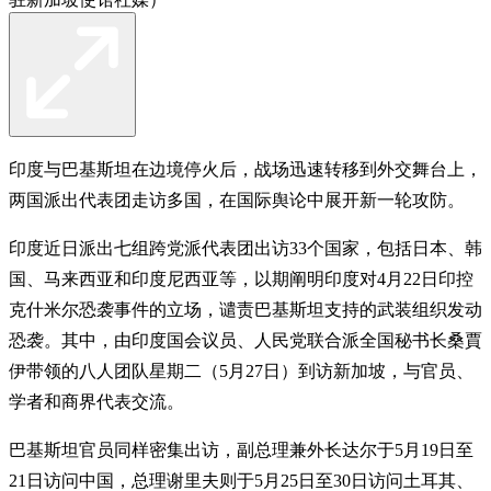
印度与巴基斯坦在边境停火后，战场迅速转移到外交舞台上，
两国派出代表团走访多国，在国际舆论中展开新一轮攻防。
印度近日派出七组跨党派代表团出访33个国家，包括日本、韩
国、马来西亚和印度尼西亚等，以期阐明印度对4月22日印控
克什米尔恐袭事件的立场，谴责巴基斯坦支持的武装组织发动
恐袭。其中，由印度国会议员、人民党联合派全国秘书长桑賈
伊带领的八人团队星期二（5月27日）到访新加坡，与官员、
学者和商界代表交流。
巴基斯坦官员同样密集出访，副总理兼外长达尔于5月19日至
21日访问中国，总理谢里夫则于5月25日至30日访问土耳其、