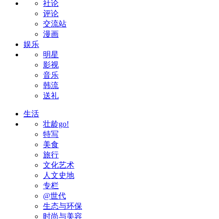
社论
评论
交流站
漫画
娱乐
明星
影视
音乐
韩流
送礼
生活
壮龄go!
特写
美食
旅行
文化艺术
人文史地
专栏
@世代
生态与环保
时尚与美容