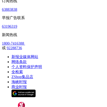
订阅热线
63883838
早报广告联系
63196319
新闻热线
1800-7416388
或
92288736
新报业媒体网站
网络条款
个人资料保护声明
全检索
ZShop集品店
海峡时报
商业时报