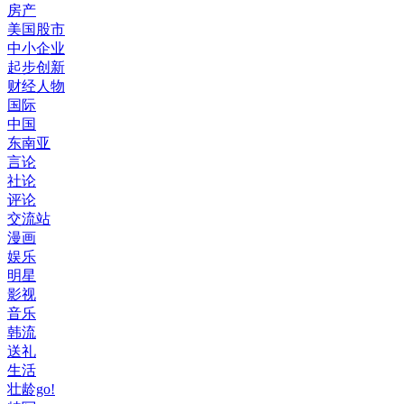
房产
美国股市
中小企业
起步创新
财经人物
国际
中国
东南亚
言论
社论
评论
交流站
漫画
娱乐
明星
影视
音乐
韩流
送礼
生活
壮龄go!