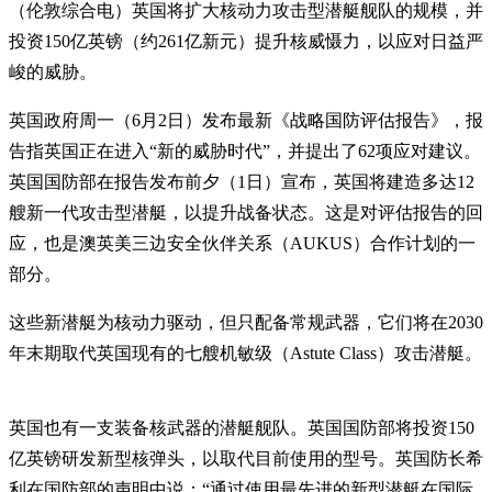
（伦敦综合电）英国将扩大核动力攻击型潜艇舰队的规模，并
投资150亿英镑（约261亿新元）提升核威慑力，以应对日益严
峻的威胁。
英国政府周一（6月2日）发布最新《战略国防评估报告》，报
告指英国正在进入“新的威胁时代”，并提出了62项应对建议。
英国国防部在报告发布前夕（1日）宣布，英国将建造多达12
艘新一代攻击型潜艇，以提升战备状态。这是对评估报告的回
应，也是澳英美三边安全伙伴关系（AUKUS）合作计划的一
部分。
这些新潜艇为核动力驱动，但只配备常规武器，它们将在2030
年末期取代英国现有的七艘机敏级（Astute Class）攻击潜艇。
英国也有一支装备核武器的潜艇舰队。英国国防部将投资150
亿英镑研发新型核弹头，以取代目前使用的型号。英国防长希
利在国防部的声明中说：“通过使用最先进的新型潜艇在国际