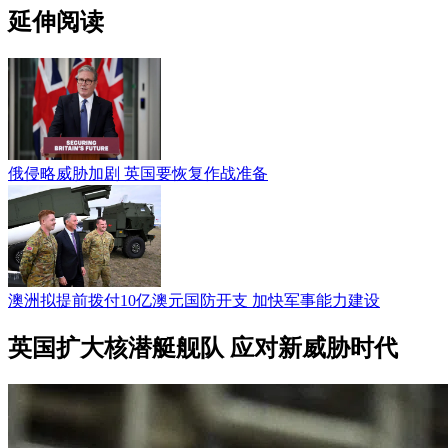
延伸阅读
俄侵略威胁加剧 英国要恢复作战准备
澳洲拟提前拨付10亿澳元国防开支 加快军事能力建设
英国扩大核潜艇舰队 应对新威胁时代