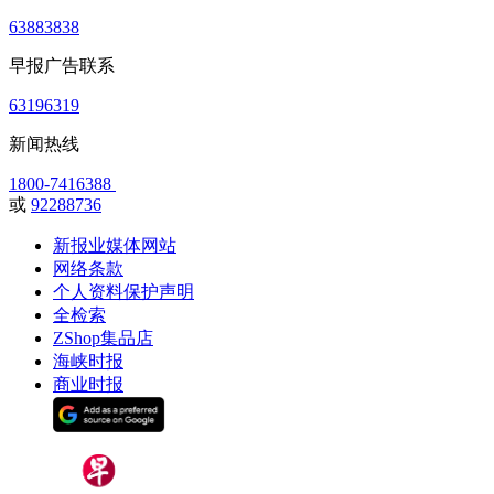
63883838
早报广告联系
63196319
新闻热线
1800-7416388
或
92288736
新报业媒体网站
网络条款
个人资料保护声明
全检索
ZShop集品店
海峡时报
商业时报