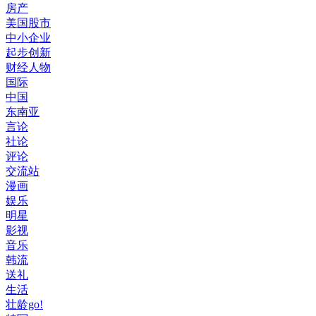
房产
美国股市
中小企业
起步创新
财经人物
国际
中国
东南亚
言论
社论
评论
交流站
漫画
娱乐
明星
影视
音乐
韩流
送礼
生活
壮龄go!