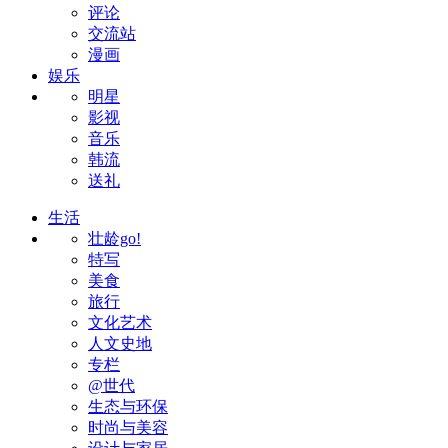
评论
交流站
漫画
娱乐
明星
影视
音乐
韩流
送礼
生活
壮龄go!
特写
美食
旅行
文化艺术
人文史地
专栏
@世代
生态与环保
时尚与美容