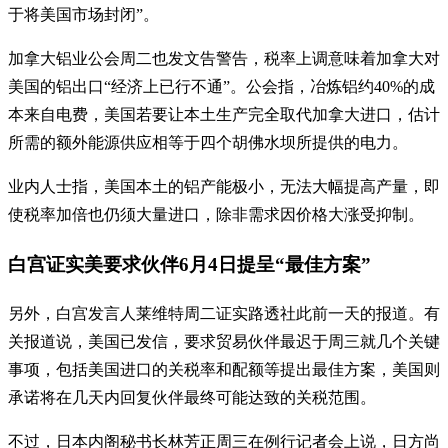
于将美国市场封闭”。
加拿大铝业公会周二也发文告警告，税率上调意味着加拿大对
美国的铝出口“经济上已行不通”。公会指，冶炼铝约40%的成
本来自电费，美国若要让本土生产完全取代加拿大进口，估计
所需的额外能源供应相等于四个胡佛水坝所提供的电力。
业内人士指，美国本土的铝产能极小，无法大幅提高产量，即
使税率加倍也仍须大量进口，除非需求因价格大涨受抑制。
白宫证实美要求伙伴6月4日提呈“最佳方案”
另外，白宫发言人莱维特周二证实路透社此前一天的报道。有
关报道说，美国已发信，要求贸易伙伴最迟于周三就几个关键
事项，包括美国进口的关税率和配额等提出最佳方案，美国则
承诺将在几天内回复伙伴最终可能达致的关税范围。
不过，日本内阁秘书长林芳正周三在例行记者会上说，日方尚