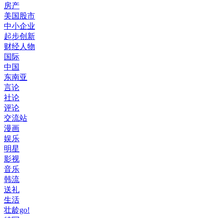
房产
美国股市
中小企业
起步创新
财经人物
国际
中国
东南亚
言论
社论
评论
交流站
漫画
娱乐
明星
影视
音乐
韩流
送礼
生活
壮龄go!