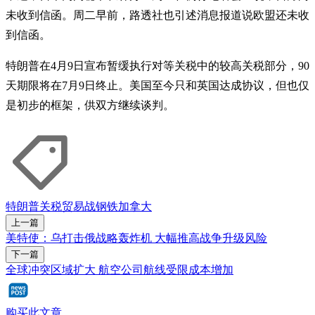
未收到信函。周二早前，路透社也引述消息报道说欧盟还未收
到信函。
特朗普在4月9日宣布暂缓执行对等关税中的较高关税部分，90
天期限将在7月9日终止。美国至今只和英国达成协议，但也仅
是初步的框架，供双方继续谈判。
特朗普
关税
贸易战
钢铁
加拿大
上一篇
美特使：乌打击俄战略轰炸机 大幅推高战争升级风险
下一篇
全球冲突区域扩大 航空公司航线受限成本增加
购买此文章