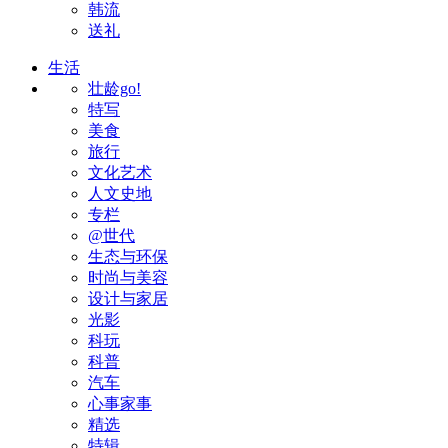
韩流
送礼
生活
壮龄go!
特写
美食
旅行
文化艺术
人文史地
专栏
@世代
生态与环保
时尚与美容
设计与家居
光影
科玩
科普
汽车
心事家事
精选
特辑