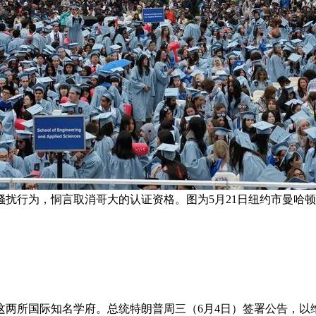
扰行为，恫言取消哥大的认证资格。图为5月21日纽约市曼哈顿
这两所国际知名学府。总统特朗普周三（6月4日）签署公告，以