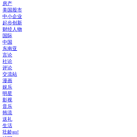
房产
美国股市
中小企业
起步创新
财经人物
国际
中国
东南亚
言论
社论
评论
交流站
漫画
娱乐
明星
影视
音乐
韩流
送礼
生活
壮龄go!