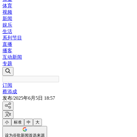
体育
视频
新闻
娱乐
生活
系列节目
直播
播客
互动新闻
专题
订阅
蔡添成
发布
/
2025年6月5日 18:57
小
标准
中
大
设为谷歌新闻首选来源