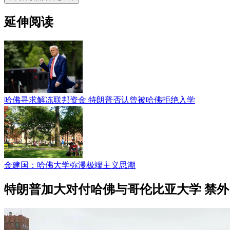
延伸阅读
哈佛寻求解冻联邦资金 特朗普否认曾被哈佛拒绝入学
金建国：哈佛大学弥漫极端主义思潮
特朗普加大对付哈佛与哥伦比亚大学 禁