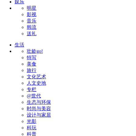
娱乐
明星
影视
音乐
韩流
送礼
生活
壮龄go!
特写
美食
旅行
文化艺术
人文史地
专栏
@世代
生态与环保
时尚与美容
设计与家居
光影
科玩
科普