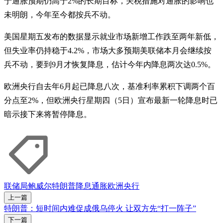
于通胀预期仍高于2%的长期目标，关税措施对通胀的影响也
未明朗，今年至今都按兵不动。
美国星期五发布的数据显示就业市场新增工作跌至两年新低，
但失业率仍持稳于4.2%，市场大多预期美联储本月会继续按
兵不动，要到9月才恢复降息，估计今年内降息两次达0.5%。
欧洲央行自去年6月起已降息八次，基准利率累积下调两个百
分点至2%，但欧洲央行星期四（5日）宣布最新一轮降息时已
暗示接下来将暂停降息。
联储局
鲍威尔
特朗普
降息
通胀
欧洲央行
上一篇
特朗普：短时间内难促成俄乌停火 让双方先“打一阵子”
下一篇