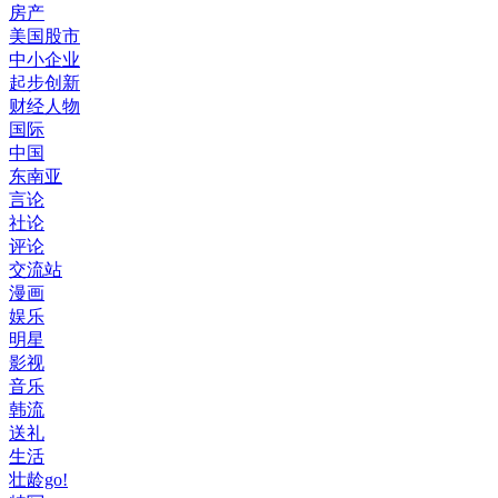
房产
美国股市
中小企业
起步创新
财经人物
国际
中国
东南亚
言论
社论
评论
交流站
漫画
娱乐
明星
影视
音乐
韩流
送礼
生活
壮龄go!