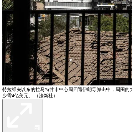
特拉维夫以东的拉马特甘市中心周四遭伊朗导弹击中，周围的
少需4亿美元。 （法新社）