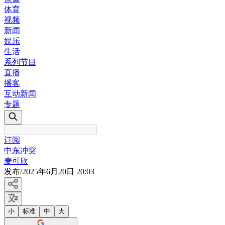
体育
视频
新闻
娱乐
生活
系列节目
直播
播客
互动新闻
专题
订阅
中东冲突
麦可欣
发布
/
2025年6月20日 20:03
小
标准
中
大