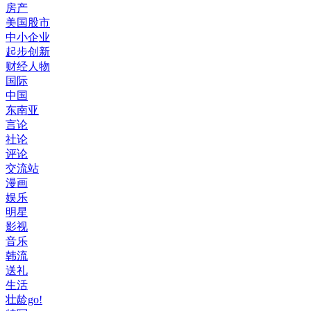
房产
美国股市
中小企业
起步创新
财经人物
国际
中国
东南亚
言论
社论
评论
交流站
漫画
娱乐
明星
影视
音乐
韩流
送礼
生活
壮龄go!