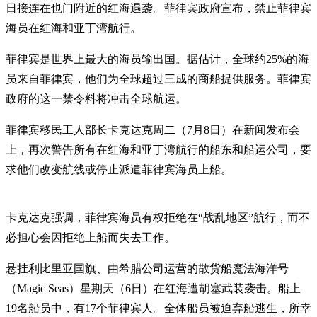
日接连在也门附近的红海遇袭。菲律宾政府宣布，禁止菲律宾
海员在红海和亚丁湾航行。
菲律宾是世界上最大的海员输出国。据估计，全球约25%的海
员来自菲律宾，他们为全球超过三成的商船提供服务。菲律宾
政府的这一禁令料将冲击全球航运。
菲律宾移民工人部长卡克达克周二（7月8日）在新闻发布会
上，再次警告所有在红海和亚丁湾航行的船东和船运公司，要
求他们改变航线或停止派遣菲律宾海员上船。
卡克达克强调，菲律宾海员有权拒绝在“战乱地区”航行，而不
必担心会因拒绝上船而失去工作。
悬挂利比里亚国旗、由希腊公司运营的散货船魔法海洋号
（Magic Seas）星期天（6日）在红海遭胡塞武装袭击。船上
19名船员中，有17个菲律宾人。全体船员被迫弃船逃生，所幸