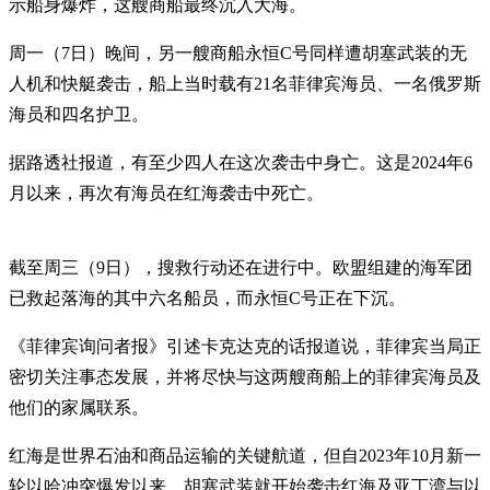
示船身爆炸，这艘商船最终沉入大海。
周一（7日）晚间，另一艘商船永恒C号同样遭胡塞武装的无
人机和快艇袭击，船上当时载有21名菲律宾海员、一名俄罗斯
海员和四名护卫。
据路透社报道，有至少四人在这次袭击中身亡。这是2024年6
月以来，再次有海员在红海袭击中死亡。
截至周三（9日），搜救行动还在进行中。欧盟组建的海军团
已救起落海的其中六名船员，而永恒C号正在下沉。
《菲律宾询问者报》引述卡克达克的话报道说，菲律宾当局正
密切关注事态发展，并将尽快与这两艘商船上的菲律宾海员及
他们的家属联系。
红海是世界石油和商品运输的关键航道，但自2023年10月新一
轮以哈冲突爆发以来，胡塞武装就开始袭击红海及亚丁湾与以