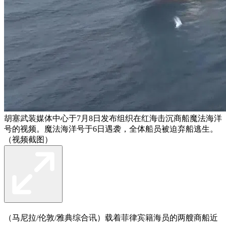
胡塞武装媒体中心于7月8日发布组织在红海击沉商船魔法海洋
号的视频。魔法海洋号于6日遇袭，全体船员被迫弃船逃生。
（视频截图）
（马尼拉/伦敦/雅典综合讯）载着菲律宾籍海员的两艘商船近