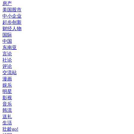
房产
美国股市
中小企业
起步创新
财经人物
国际
中国
东南亚
言论
社论
评论
交流站
漫画
娱乐
明星
影视
音乐
韩流
送礼
生活
壮龄go!