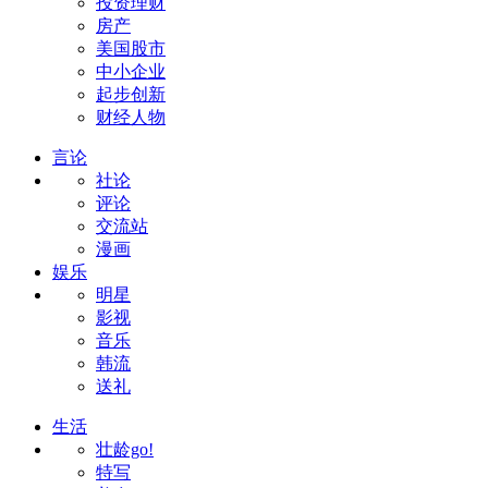
投资理财
房产
美国股市
中小企业
起步创新
财经人物
言论
社论
评论
交流站
漫画
娱乐
明星
影视
音乐
韩流
送礼
生活
壮龄go!
特写