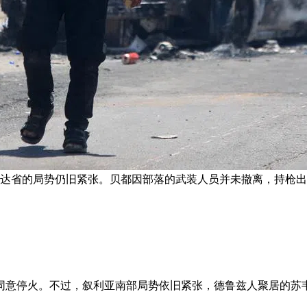
韦达省的局势仍旧紧张。贝都因部落的武装人员并未撤离，持枪出
同意停火。不过，叙利亚南部局势依旧紧张，德鲁兹人聚居的苏