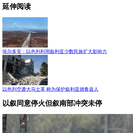
延伸阅读
埃尔多安：以色列利用叙利亚少数民族扩大影响力
以色列空袭大马士革 称为保护叙利亚德鲁兹人
以叙同意停火但叙南部冲突未停