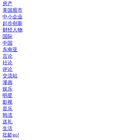
房产
美国股市
中小企业
起步创新
财经人物
国际
中国
东南亚
言论
社论
评论
交流站
漫画
娱乐
明星
影视
音乐
韩流
送礼
生活
壮龄go!