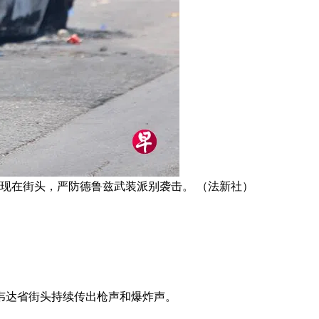
现在街头，严防德鲁兹武装派别袭击。 （法新社）
韦达省街头持续传出枪声和爆炸声。