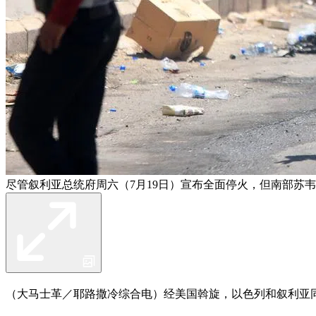
尽管叙利亚总统府周六（7月19日）宣布全面停火，但南部苏
（大马士革／耶路撒冷综合电）经美国斡旋，以色列和叙利亚