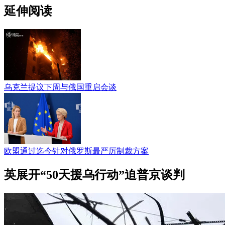
延伸阅读
乌克兰提议下周与俄国重启会谈
欧盟通过迄今针对俄罗斯最严厉制裁方案
英展开“50天援乌行动”迫普京谈判