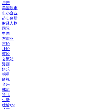
房产
美国股市
中小企业
起步创新
财经人物
国际
中国
东南亚
言论
社论
评论
交流站
漫画
娱乐
明星
影视
音乐
韩流
送礼
生活
壮龄go!