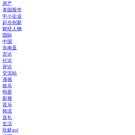
房产
美国股市
中小企业
起步创新
财经人物
国际
中国
东南亚
言论
社论
评论
交流站
漫画
娱乐
明星
影视
音乐
韩流
送礼
生活
壮龄go!