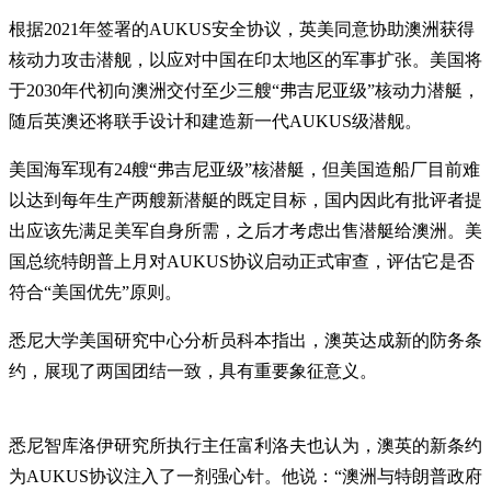
根据2021年签署的AUKUS安全协议，英美同意协助澳洲获得
核动力攻击潜舰，以应对中国在印太地区的军事扩张。美国将
于2030年代初向澳洲交付至少三艘“弗吉尼亚级”核动力潜艇，
随后英澳还将联手设计和建造新一代AUKUS级潜舰。
美国海军现有24艘“弗吉尼亚级”核潜艇，但美国造船厂目前难
以达到每年生产两艘新潜艇的既定目标，国内因此有批评者提
出应该先满足美军自身所需，之后才考虑出售潜艇给澳洲。美
国总统特朗普上月对AUKUS协议启动正式审查，评估它是否
符合“美国优先”原则。
悉尼大学美国研究中心分析员科本指出，澳英达成新的防务条
约，展现了两国团结一致，具有重要象征意义。
悉尼智库洛伊研究所执行主任富利洛夫也认为，澳英的新条约
为AUKUS协议注入了一剂强心针。他说：“澳洲与特朗普政府