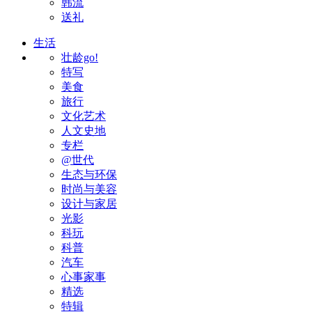
韩流
送礼
生活
壮龄go!
特写
美食
旅行
文化艺术
人文史地
专栏
@世代
生态与环保
时尚与美容
设计与家居
光影
科玩
科普
汽车
心事家事
精选
特辑