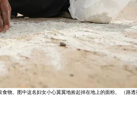
取食物。图中这名妇女小心翼翼地捡起掉在地上的面粉。 （路透