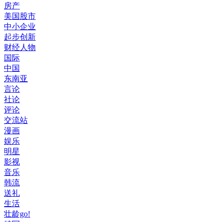
房产
美国股市
中小企业
起步创新
财经人物
国际
中国
东南亚
言论
社论
评论
交流站
漫画
娱乐
明星
影视
音乐
韩流
送礼
生活
壮龄go!