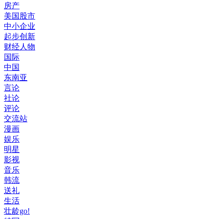
房产
美国股市
中小企业
起步创新
财经人物
国际
中国
东南亚
言论
社论
评论
交流站
漫画
娱乐
明星
影视
音乐
韩流
送礼
生活
壮龄go!