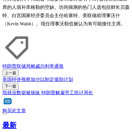
席的人填补库格勒的空缺。坊间揣测的热门人选包括财长贝森
特、白宫国家经济委员会主任哈塞特、美联储前理事沃什
（Kevin Walsh）。现任理事沃勒也被认为有可能接任主席。
特朗普
联储局
鲍威尔
利率
通胀
上一篇
美国特使视察加沙以制定援助计划
下一篇
指就业数据被操纵 特朗普解雇劳工统计局长
购买此文章
最新