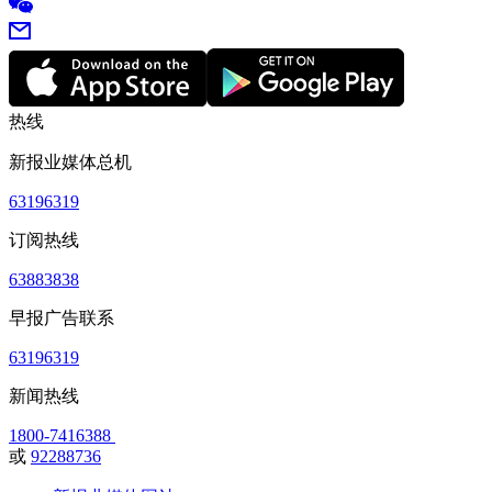
热线
新报业媒体总机
63196319
订阅热线
63883838
早报广告联系
63196319
新闻热线
1800-7416388
或
92288736