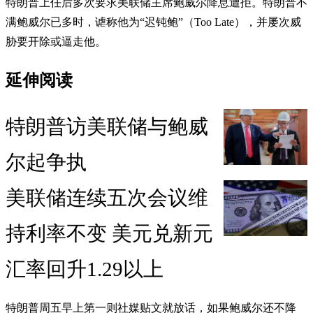
特朗普上任后多次要求美联储主席鲍威尔降息遭拒。特朗普不
满鲍威尔已多时，谑称他为“迟钝鲍”（Too Late），并屡次威
胁要开除或逼走他。
延伸阅读
特朗普访美联储与鲍威
尔起争执
美联储连续五次会议维
持利率不变 美元兑新元
汇率回升1.29以上
特朗普周五早上第一则社媒贴文就放话，如果鲍威尔还不降