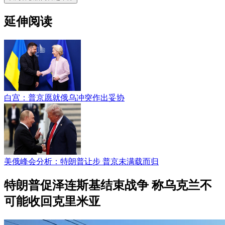
延伸阅读
白宫：普京愿就俄乌冲突作出妥协
美俄峰会分析：特朗普让步 普京未满载而归
特朗普促泽连斯基结束战争 称乌克兰不
可能收回克里米亚