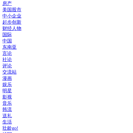
房产
美国股市
中小企业
起步创新
财经人物
国际
中国
东南亚
言论
社论
评论
交流站
漫画
娱乐
明星
影视
音乐
韩流
送礼
生活
壮龄go!