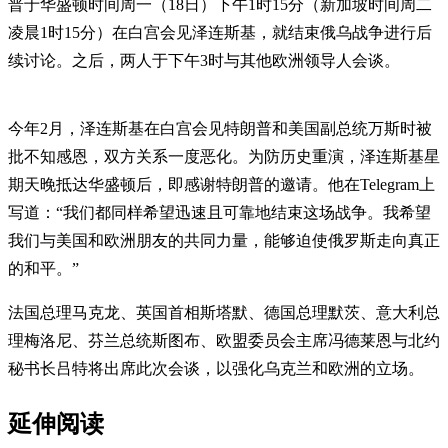
普于华盛顿时间周一（18日）下午1时15分（新加坡时间周二
凌晨1时15分）在白宫会见泽连斯基，就结束俄乌战争进行后
续讨论。之后，两人于下午3时与其他欧洲领导人会谈。
今年2月，泽连斯基在白宫会见特朗普和美国副总统万斯时被
批不知感恩，双方关系一度恶化。为防历史重演，泽连斯基星
期天晚抵达华盛顿后，即感谢特朗普的邀请。他在Telegram上
写道：“我们都同样希望迅速且可靠地结束这场战争。我希望
我们与美国和欧洲朋友的共同力量，能够迫使俄罗斯走向真正
的和平。”
法国总理马克龙、英国首相斯塔默、德国总理默茨、意大利总
理梅洛尼、芬兰总统斯图布、欧盟委员会主席冯德莱恩与北约
秘书长吕特将出席此次会谈，以强化乌克兰和欧洲的立场。
延伸阅读