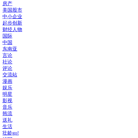
房产
美国股市
中小企业
起步创新
财经人物
国际
中国
东南亚
言论
社论
评论
交流站
漫画
娱乐
明星
影视
音乐
韩流
送礼
生活
壮龄go!