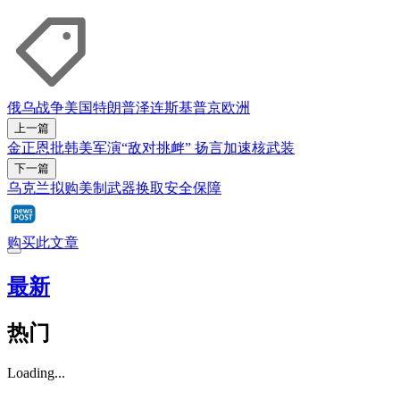
俄乌战争
美国
特朗普
泽连斯基
普京
欧洲
上一篇
金正恩批韩美军演“敌对挑衅” 扬言加速核武装
下一篇
乌克兰拟购美制武器换取安全保障
购买此文章
最新
热门
Loading...