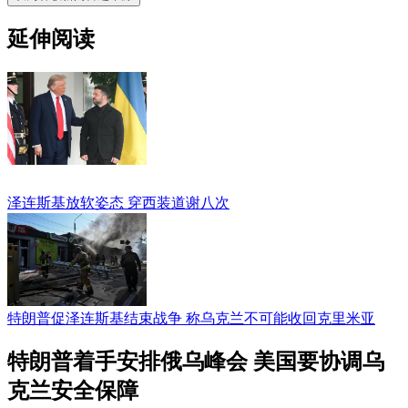
延伸阅读
泽连斯基放软姿态 穿西装道谢八次
特朗普促泽连斯基结束战争 称乌克兰不可能收回克里米亚
特朗普着手安排俄乌峰会 美国要协调乌
克兰安全保障