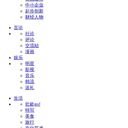
中小企业
起步创新
财经人物
言论
社论
评论
交流站
漫画
娱乐
明星
影视
音乐
韩流
送礼
生活
壮龄go!
特写
美食
旅行