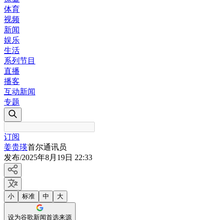
体育
视频
新闻
娱乐
生活
系列节目
直播
播客
互动新闻
专题
订阅
姜贵瑛
首尔通讯员
发布
/
2025年8月19日 22:33
小
标准
中
大
设为谷歌新闻首选来源