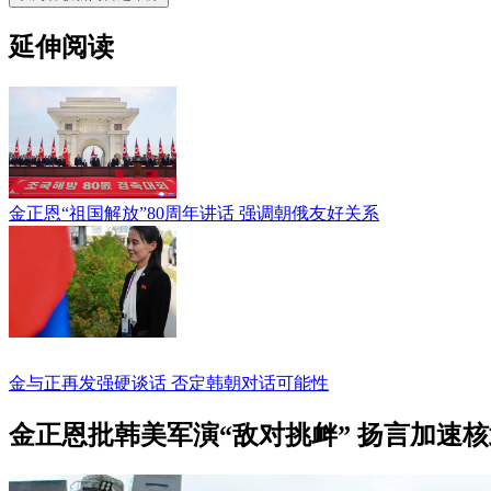
延伸阅读
金正恩“祖国解放”80周年讲话 强调朝俄友好关系
金与正再发强硬谈话 否定韩朝对话可能性
金正恩批韩美军演“敌对挑衅” 扬言加速