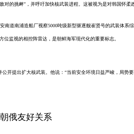
最敌对的挑衅”，并呼吁加快核武装进程。这被视为是对韩国怀柔
平安南道南浦造船厂视察5000吨级新型驱逐舰崔贤号的武装体系
全方位监视的相控阵雷达，是朝鲜海军现代化的重要标志。
。
并公开提出扩大核武装。他说：“当前安全环境日益严峻，局势
调朝俄友好关系