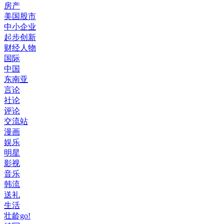
房产
美国股市
中小企业
起步创新
财经人物
国际
中国
东南亚
言论
社论
评论
交流站
漫画
娱乐
明星
影视
音乐
韩流
送礼
生活
壮龄go!