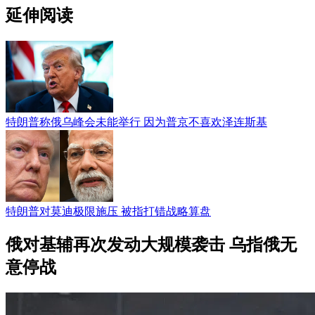
延伸阅读
特朗普称俄乌峰会未能举行 因为普京不喜欢泽连斯基
特朗普对莫迪极限施压 被指打错战略算盘
俄对基辅再次发动大规模袭击 乌指俄无
意停战