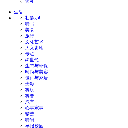
送礼
生活
壮龄go!
特写
美食
旅行
文化艺术
人文史地
专栏
@世代
生态与环保
时尚与美容
设计与家居
光影
科玩
科普
汽车
心事家事
精选
特辑
早报校园