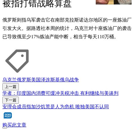
被指打错战略算盘
俄罗斯则指乌军袭击它在南部克拉斯诺达尔地区的一座炼油厂
引发大火。据路透社本周的统计，乌克兰对十座炼油厂的袭击
已导致俄至少17%炼油产能中断，相当于每天110万桶。
乌克兰
俄罗斯
美国
泽连斯基
俄乌战争
上一篇
学者：印度国内消费可缓冲关税冲击 有利继续与美谈判
下一篇
安理会成员指加沙饥荒是人为危机 唯独美国不认同
购买此文章