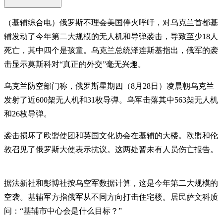
（基辅综合电）俄罗斯不理会美国停火呼吁，对乌克兰首都基
辅发动了今年第二大规模的无人机和导弹袭击，导致至少18人
死亡，其中四个是孩童。乌克兰总统泽连斯基指出，俄军的袭
击显示莫斯科对“真正的外交”毫无兴趣。
乌克兰防空部门称，俄罗斯星期四（8月28日）凌晨朝乌克兰
发射了近600架无人机和31枚导弹。乌军击落其中563架无人机
和26枚导弹。
袭击损坏了欧盟使团和英国文化协会在基辅的大楼。欧盟和伦
敦召见了俄罗斯大使表示抗议。这两处暂未有人员伤亡报告。
据法新社和彭博社按乌空军数据计算，这是今年第二大规模的
空袭。基辅军方指俄军从不同方向打击住宅楼。居民萨文科质
问：“基辅市中心会是什么目标？”