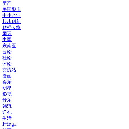
房产
美国股市
中小企业
起步创新
财经人物
国际
中国
东南亚
言论
社论
评论
交流站
漫画
娱乐
明星
影视
音乐
韩流
送礼
生活
壮龄go!