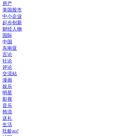
房产
美国股市
中小企业
起步创新
财经人物
国际
中国
东南亚
言论
社论
评论
交流站
漫画
娱乐
明星
影视
音乐
韩流
送礼
生活
壮龄go!