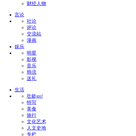
财经人物
言论
社论
评论
交流站
漫画
娱乐
明星
影视
音乐
韩流
送礼
生活
壮龄go!
特写
美食
旅行
文化艺术
人文史地
专栏