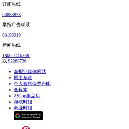
订阅热线
63883838
早报广告联系
63196319
新闻热线
1800-7416388
或
92288736
新报业媒体网站
网络条款
个人资料保护声明
全检索
ZShop集品店
海峡时报
商业时报