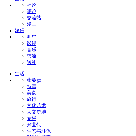
社论
评论
交流站
漫画
娱乐
明星
影视
音乐
韩流
送礼
生活
壮龄go!
特写
美食
旅行
文化艺术
人文史地
专栏
@世代
生态与环保