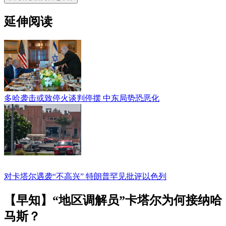
延伸阅读
多哈袭击或致停火谈判停摆 中东局势恐恶化
对卡塔尔遇袭“不高兴” 特朗普罕见批评以色列
【早知】“地区调解员”卡塔尔为何接纳哈
马斯？