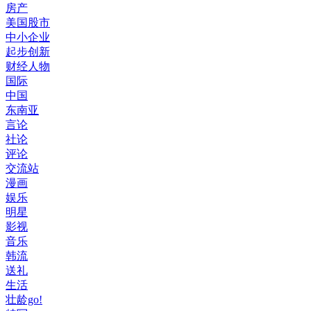
房产
美国股市
中小企业
起步创新
财经人物
国际
中国
东南亚
言论
社论
评论
交流站
漫画
娱乐
明星
影视
音乐
韩流
送礼
生活
壮龄go!