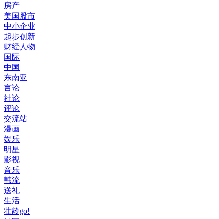
房产
美国股市
中小企业
起步创新
财经人物
国际
中国
东南亚
言论
社论
评论
交流站
漫画
娱乐
明星
影视
音乐
韩流
送礼
生活
壮龄go!